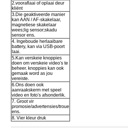
2.vooraflaai of oplaai deur
kliënt
3.Die geaktiveerde manier
kan AAN / AF-skakelaar,
magnetiese skakelaar
wees;lig sensor;skadu
sensor ens.
4. Ingeboude herlaaibare
battery, kan via USB-poort
laai.
5.Kan verskeie knoppies
doen om verskeie video's te
beheer. knoppies kan ook
gemaak word as jou
vereiste.
6.Ons doen ook
aanraakskerm met speel
video en foto's afsonderlik.
7. Groot vir
promosie/advertensies/troue
ens.
8. Vier kleur druk