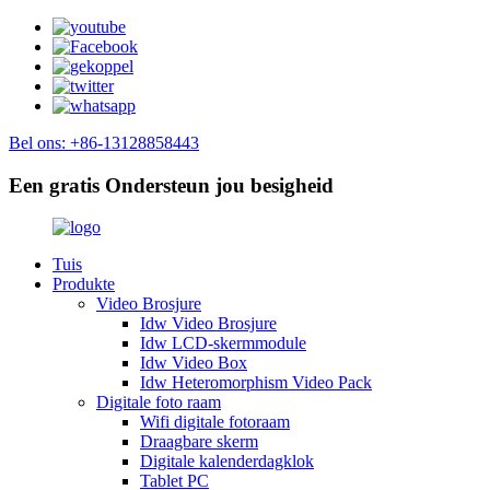
Bel ons: +86-13128858443
Een gratis Ondersteun jou besigheid
Tuis
Produkte
Video Brosjure
Idw Video Brosjure
Idw LCD-skermmodule
Idw Video Box
Idw Heteromorphism Video Pack
Digitale foto raam
Wifi digitale fotoraam
Draagbare skerm
Digitale kalenderdagklok
Tablet PC