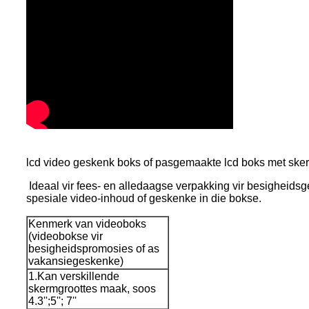
l
cd video geskenk boks of pasgemaakte lcd boks met sker
Ideaal vir fees- en alledaagse verpakking vir besighei
spesiale video-inhoud of geskenke in die bokse.
Kenmerk van videoboks
(videobokse vir
besigheidspromosies of as
vakansiegeskenke)
1.Kan verskillende
skermgroottes maak, soos
4.3'';5''; 7''