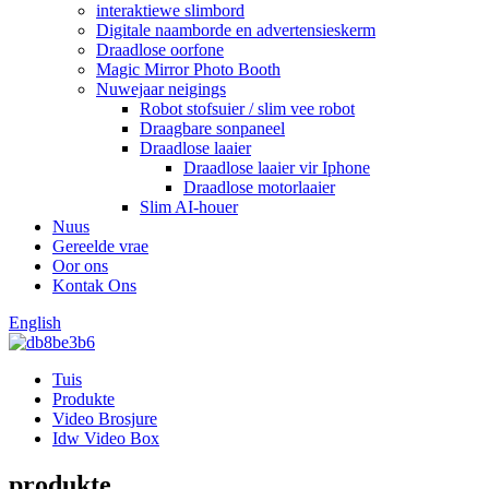
interaktiewe slimbord
Digitale naamborde en advertensieskerm
Draadlose oorfone
Magic Mirror Photo Booth
Nuwejaar neigings
Robot stofsuier / slim vee robot
Draagbare sonpaneel
Draadlose laaier
Draadlose laaier vir Iphone
Draadlose motorlaaier
Slim AI-houer
Nuus
Gereelde vrae
Oor ons
Kontak Ons
English
Tuis
Produkte
Video Brosjure
Idw Video Box
produkte