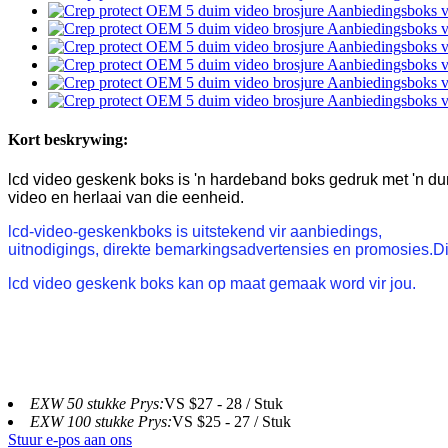
Kort beskrywing:
lcd video geskenk boks is 'n hardeband boks gedruk met 'n du
video en herlaai van die eenheid.
lcd-video-geskenkboks is uitstekend vir aanbiedings,
uitnodigings, direkte bemarkingsadvertensies en promosies.Di
lcd video geskenk boks kan op maat gemaak word vir jou.
EXW 50 stukke Prys:
VS $27 - 28 / Stuk
EXW 100 stukke Prys:
VS $25 - 27 / Stuk
Stuur e-pos aan ons