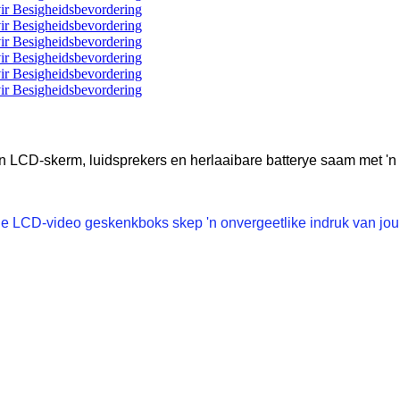
n LCD-skerm, luidsprekers en herlaaibare batterye saam met 'n
e LCD-video geskenkboks skep 'n onvergeetlike indruk van jou 