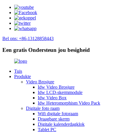
Bel ons: +86-13128858443
Een gratis Ondersteun jou besigheid
Tuis
Produkte
Video Brosjure
Idw Video Brosjure
Idw LCD-skermmodule
Idw Video Box
Idw Heteromorphism Video Pack
Digitale foto raam
Wifi digitale fotoraam
Draagbare skerm
Digitale kalenderdagklok
Tablet PC