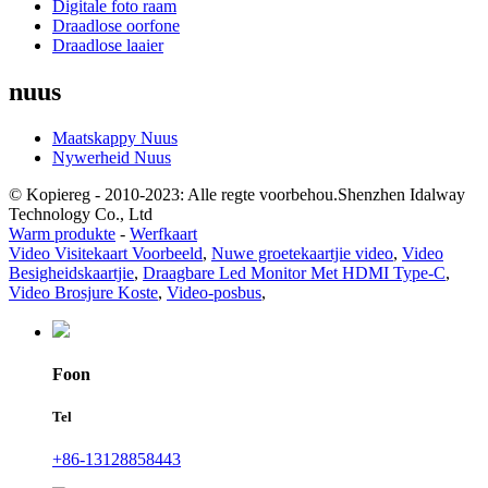
Digitale foto raam
Draadlose oorfone
Draadlose laaier
nuus
Maatskappy Nuus
Nywerheid Nuus
© Kopiereg - 2010-2023: Alle regte voorbehou.Shenzhen Idalway
Technology Co., Ltd
Warm produkte
-
Werfkaart
Video Visitekaart Voorbeeld
,
Nuwe groetekaartjie video
,
Video
Besigheidskaartjie
,
Draagbare Led Monitor Met HDMI Type-C
,
Video Brosjure Koste
,
Video-posbus
,
Foon
Tel
+86-13128858443