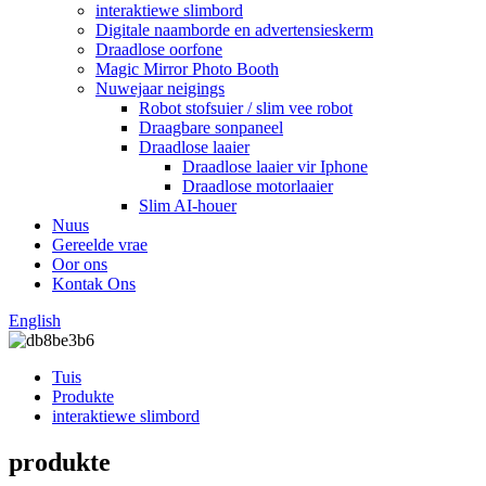
interaktiewe slimbord
Digitale naamborde en advertensieskerm
Draadlose oorfone
Magic Mirror Photo Booth
Nuwejaar neigings
Robot stofsuier / slim vee robot
Draagbare sonpaneel
Draadlose laaier
Draadlose laaier vir Iphone
Draadlose motorlaaier
Slim AI-houer
Nuus
Gereelde vrae
Oor ons
Kontak Ons
English
Tuis
Produkte
interaktiewe slimbord
produkte