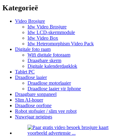
Kategorieë
Video Brosjure
Idw Video Brosjure
Idw LCD-skermmodule
Idw Video Box
Idw Heteromorphism Video Pack
Digitale foto raam
Wifi digitale fotoraam
Draagbare skerm
Digitale kalenderdagklok
Tablet PC
Draadlose laaier
Draadlose motorlaaier
Draadlose laaier vir Iphone
Draagbare sonpaneel
Slim AI-houer
Draadlose oorfone
Robot stofsuier / slim vee robot
Nuwejaar neigings