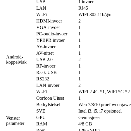
USB
1 invoer
LAN
RJ45
Wi-Fi
WIFI 802.11b/g/n
HDMI-invoer
2
VGA-invoer
1
PC-oudio-invoer
1
YPBPR-invoer
1
AV-invoer
1
AV-uitset
1
Android-
USB 2.0
2
koppelvlak
RF-invoer
1
Raak-USB
1
RS232
1
LAN-invoer
2
Wi-Fi
WIFI 2.4G *1, WIFI 5G *2
Oorfoon Uitset
1
Bedryfstelsel
Wen 7/8/10 proef weergawe
SVE
Intel i3, i5, i7 opsioneel
GPU
Geïntegreer
Venster
parameter
RAM
4/8 GB
Rom
128G SDD