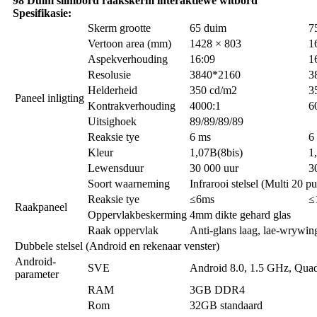
98 Duim slimbord raakskerm interaktiewe witbord
Spesifikasie:
Skerm grootte
65 duim
7
Vertoon area (mm)
1428 × 803
1
Aspekverhouding
16:09
1
Resolusie
3840*2160
3
Helderheid
350 cd/m2
3
Paneel inligting
Kontrakverhouding
4000:1
6
Uitsighoek
89/89/89/89
Reaksie tye
6 ms
6
Kleur
1,07B(8bis)
1
Lewensduur
30 000 uur
3
Soort waarneming
Infrarooi stelsel (Multi 20 p
Reaksie tye
≤6ms
≤
Raakpaneel
Oppervlakbeskerming
4mm dikte gehard glas
Raak oppervlak
Anti-glans laag, lae-wrywin
Dubbele stelsel (Android en rekenaar venster)
Android-
SVE
Android 8.0, 1.5 GHz, Qu
parameter
RAM
3GB DDR4
Rom
32GB standaard