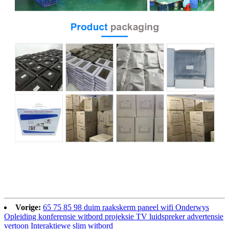
Vorige:
65 75 85 98 duim raakskerm paneel wifi Onderwys
Opleiding konferensie witbord projeksie TV luidspreker advertensie
vertoon Interaktiewe slim witbord