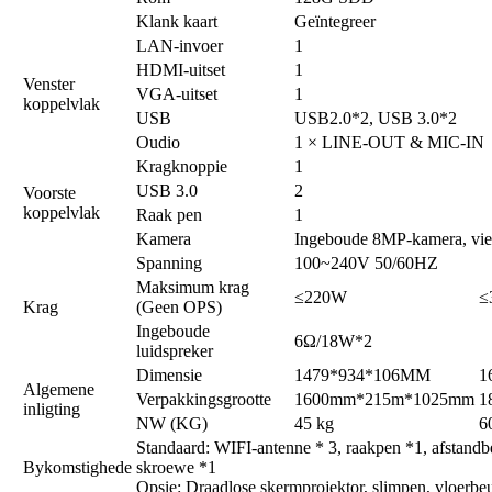
Klank kaart
Geïntegreer
LAN-invoer
1
HDMI-uitset
1
Venster
VGA-uitset
1
koppelvlak
USB
USB2.0*2, USB 3.0*2
Oudio
1 × LINE-OUT & MIC-IN
Kragknoppie
1
USB 3.0
2
Voorste
koppelvlak
Raak pen
1
Kamera
Ingeboude 8MP-kamera, vie
Spanning
100~240V 50/60HZ
Maksimum krag
≤220W
≤
Krag
(Geen OPS)
Ingeboude
6Ω/18W*2
luidspreker
Dimensie
1479*934*106MM
1
Algemene
Verpakkingsgrootte
1600mm*215m*1025mm
1
inligting
NW (KG)
45 kg
6
Standaard: WIFI-antenne * 3, raakpen *1, afstand
Bykomstighede
skroewe *1
Opsie: Draadlose skermprojektor, slimpen, vloerbe