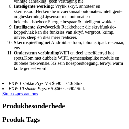
vinnige aanraking, geen vertraging nie.
Intelligente werking
: Vrylik skryf, annoteer en
skermskoot.Herken die invoerkanaal outomaties.Intelligente
oogbeskerming.Ligsensor met outomatiese
helderheidsbeheer.Energie bespaar & intelligent wakker.
Intelligente skryfwerk
& Raakbeheer: die skryffunksie-
koppelvlak kan die funksies van skryf, vergroot, krimp,
uitvee, sleep en dies meer realiseer.
Skermspieëling
met Android-selfoon, iphone, ipad, rekenaar,
ens.
Ondersteun verbinding
WIFI en deel terselfdertyd hot
spots.Kom met dubbele WIFI, gemeenskaplike module en
dubbele frekwensie.5G-sein hoëspoedtoegang, terwyl warm
kolle gedeel word.
EXW 1 stukke Prys:
VS $690 - 740/ Stuk
EXW 10 stukke Prys:
VS $660 - 690/ Stuk
Stuur e-pos aan ons
Produkbesonderhede
Produk Tags