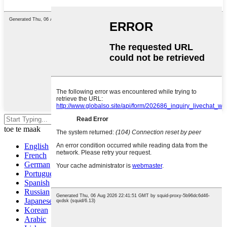
Druk enter om te soek of ESC om
toe te maak
English
French
German
Portuguese
Spanish
Russian
Japanese
Korean
Arabic