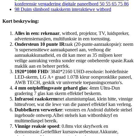
Kort beskrywing:
Alles in een: rekenaar
, witbord, projektor, TV, luidspreker,
advertensiemasjien, multifunksie in een toerusting.
Ondersteun 10 punte IR
raak (20-punte-aanraakopsie): neem
'n supersensitiewe aanraakpaneel aan, verhoog die
aanraakakkuraatheid, en dit kan meer as 35 miljoen keer
veilige aanraking verdra sonder enige onbeheerde spasie.Raak
maklik aan en beheer perfek.
1920*1080 FHD
/ 3840*2160 UHD-resolusie: hoëdefinisie
LED-skerm, LG A+ graad 1.07B kleur oorspronklike paneel,
AWB TECH, geskik vir universele toepassingscenario's.
4 mm ontploffingsvaste gehard glas
: 4mm Ultra-Dun
gradering 7 glas kan skerm effektief beskerm.
Infrarooi raakskerm
met aluminiumplaat, klein hitte, vinnige
hitteafvoer, wat die lewe van die paneel effektief kan verleng.
Dubbelkern verwerker
: vensters en Android dubbele stelsel
ingeboude ontwerp.Albei stelsels kan witbordskryf en
multimediaspel bereik.
Vinnige reaksie spoed
: 0.8ms vlot skryfwerk en
demonstrasie.Geriefliker kursuswarebestuur.Akkurate,