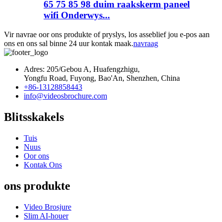
65 75 85 98 duim raakskerm paneel
wifi Onderwys...
Vir navrae oor ons produkte of pryslys, los asseblief jou e-pos aan
ons en ons sal binne 24 uur kontak maak.
navraag
Adres: 205/Gebou A, Huafengzhigu,
Yongfu Road, Fuyong, Bao'An, Shenzhen, China
+86-13128858443
info@videosbrochure.com
Blitsskakels
Tuis
Nuus
Oor ons
Kontak Ons
ons produkte
Video Brosjure
Slim AI-houer