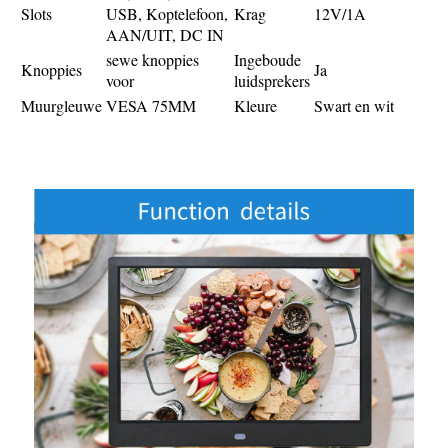
Slots
USB, Koptelefoon,
Krag
12V/1A
AAN/UIT, DC IN
sewe knoppies
Ingeboude
Knoppies
Ja
voor
luidsprekers
Muurgleuwe
VESA 75MM
Kleure
Swart en wit