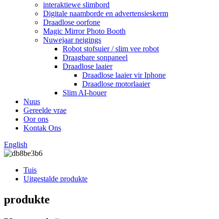
interaktiewe slimbord
Digitale naamborde en advertensieskerm
Draadlose oorfone
Magic Mirror Photo Booth
Nuwejaar neigings
Robot stofsuier / slim vee robot
Draagbare sonpaneel
Draadlose laaier
Draadlose laaier vir Iphone
Draadlose motorlaaier
Slim AI-houer
Nuus
Gereelde vrae
Oor ons
Kontak Ons
English
Tuis
Uitgestalde produkte
produkte