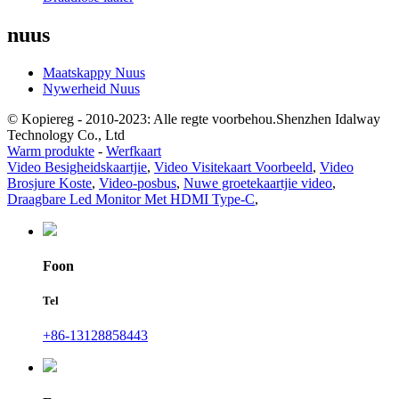
nuus
Maatskappy Nuus
Nywerheid Nuus
© Kopiereg - 2010-2023: Alle regte voorbehou.Shenzhen Idalway
Technology Co., Ltd
Warm produkte
-
Werfkaart
Video Besigheidskaartjie
,
Video Visitekaart Voorbeeld
,
Video
Brosjure Koste
,
Video-posbus
,
Nuwe groetekaartjie video
,
Draagbare Led Monitor Met HDMI Type-C
,
Foon
Tel
+86-13128858443