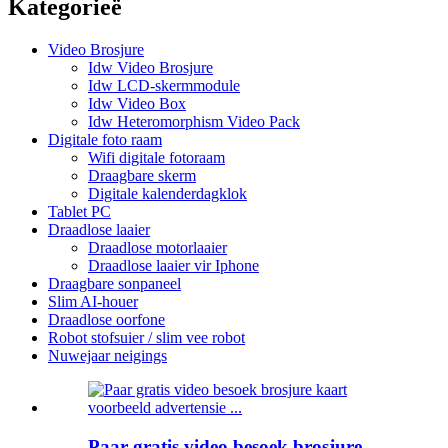
Kategorieë
Video Brosjure
Idw Video Brosjure
Idw LCD-skermmodule
Idw Video Box
Idw Heteromorphism Video Pack
Digitale foto raam
Wifi digitale fotoraam
Draagbare skerm
Digitale kalenderdagklok
Tablet PC
Draadlose laaier
Draadlose motorlaaier
Draadlose laaier vir Iphone
Draagbare sonpaneel
Slim AI-houer
Draadlose oorfone
Robot stofsuier / slim vee robot
Nuwejaar neigings
Paar gratis video besoek brosjure...