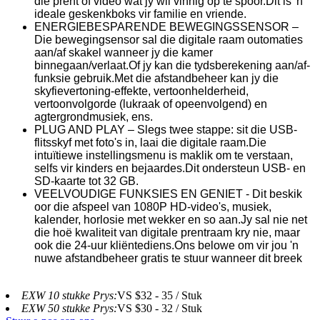
die prent of video wat jy wil vinnig op te spoor.Dit is 'n
ideale geskenkboks vir familie en vriende.
ENERGIEBESPARENDE BEWEGINGSSENSOR –
Die bewegingsensor sal die digitale raam outomaties
aan/af skakel wanneer jy die kamer
binnegaan/verlaat.Of jy kan die tydsberekening aan/af-
funksie gebruik.Met die afstandbeheer kan jy die
skyfievertoning-effekte, vertoonhelderheid,
vertoonvolgorde (lukraak of opeenvolgend) en
agtergrondmusiek, ens.
PLUG AND PLAY – Slegs twee stappe: sit die USB-
flitsskyf met foto's in, laai die digitale raam.Die
intuïtiewe instellingsmenu is maklik om te verstaan,
selfs vir kinders en bejaardes.Dit ondersteun USB- en
SD-kaarte tot 32 GB.
VEELVOUDIGE FUNKSIES EN GENIET - Dit beskik
oor die afspeel van 1080P HD-video's, musiek,
kalender, horlosie met wekker en so aan.Jy sal nie net
die hoë kwaliteit van digitale prentraam kry nie, maar
ook die 24-uur kliëntediens.Ons belowe om vir jou 'n
nuwe afstandbeheer gratis te stuur wanneer dit breek
EXW 10 stukke Prys:
VS $32 - 35 / Stuk
EXW 50 stukke Prys:
VS $30 - 32 / Stuk