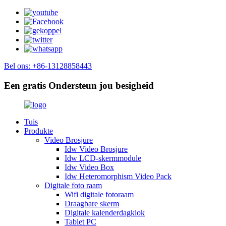
Bel ons: +86-13128858443
Een gratis Ondersteun jou besigheid
Tuis
Produkte
Video Brosjure
Idw Video Brosjure
Idw LCD-skermmodule
Idw Video Box
Idw Heteromorphism Video Pack
Digitale foto raam
Wifi digitale fotoraam
Draagbare skerm
Digitale kalenderdagklok
Tablet PC