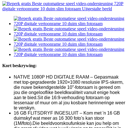
Kort beskrywing:
NATIVE 1080P HD DIGITALE RAAM – Gepasmaak
met top-gegradeerde 1920×1080 resolusie IPS-skerm,
die nuwe bekendgestelde 10”-fotoraam is gereed om
jou die ongelooflike beeldkwaliteit vanuit enige hoek
aan te bied.Sit die 16:9-verhouding fotoraam op
lessenaar of muur om al jou kosbare herinneringe weer
te verskyn.
16 GB FLITSDRYF INGESLUIT – Kom met 'n 16 GB
duimskyf wat meer as 16 300 foto's kan stoor
(1M/foto).Die beeldvoorskoufunksie kan jou help om