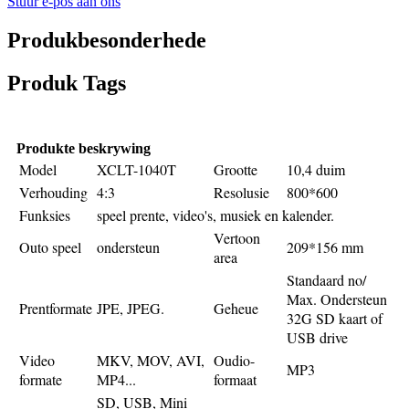
Stuur e-pos aan ons
Produkbesonderhede
Produk Tags
Produkte beskrywing
Model
XCLT-1040T
Grootte
10,4 duim
Verhouding
4:3
Resolusie
800*600
Funksies
speel prente, video's, musiek en kalender.
Vertoon
Outo speel
ondersteun
209*156 mm
area
Standaard no/
Max. Ondersteun
Prentformate
JPE, JPEG.
Geheue
32G SD kaart of
USB drive
Video
MKV, MOV, AVI,
Oudio-
MP3
formate
MP4...
formaat
SD, USB, Mini