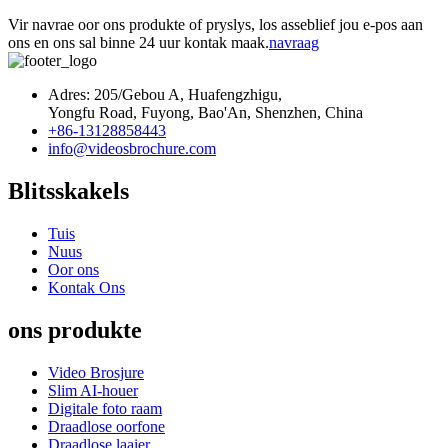
Vir navrae oor ons produkte of pryslys, los asseblief jou e-pos aan
ons en ons sal binne 24 uur kontak maak.
navraag
Adres: 205/Gebou A, Huafengzhigu,
Yongfu Road, Fuyong, Bao'An, Shenzhen, China
+86-13128858443
info@videosbrochure.com
Blitsskakels
Tuis
Nuus
Oor ons
Kontak Ons
ons produkte
Video Brosjure
Slim AI-houer
Digitale foto raam
Draadlose oorfone
Draadlose laaier